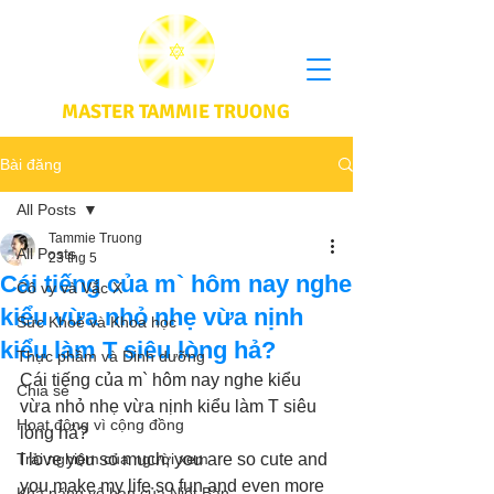
MASTER TAMMIE TRUONG
Bài đăng
All Posts
Tammie Truong
All Posts
23 thg 5
Cái tiếng của m` hôm nay nghe
Cô vy và Vắc X
kiểu vừa nhỏ nhẹ vừa nịnh
Sức Khoẻ và Khoa học
kiểu làm T siêu lòng hả?
Thực phầm và Dinh dưỡng
Cái tiếng của m` hôm nay nghe kiểu 
Chia sẻ
vừa nhỏ nhẹ vừa nịnh kiểu làm T siêu 
Hoạt động vì cộng đồng
lòng hả?
Trải nghiệm của người xem
I love you so much, you are so cute and 
you make my life so fun and even more 
Khả năng vô hạn của Niết Bàn