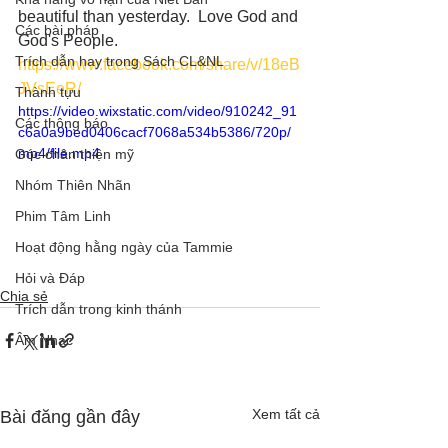
beautiful than yesterday.  Love God and 
Các bài pháp
God's People.  
Trích dẫn hay trong Sách CL&NL
https://www.facebook.com/share/v/18eB
JVsEeR/
Thành tựu
https://video.wixstatic.com/video/910242_91
Các thông báo
c6a0a9bed0406cacf7068a534b5386/720p/
mp4/file.mp4
Góc chân thiện mỹ
Nhóm Thiên Nhãn
Phim Tâm Linh
Hoạt động hằng ngày của Tammie
Hỏi và Đáp
Chia sẻ
Trích dẫn trong kinh thánh
Âm Nhạc
Xem tất cả
Bài đăng gần đây