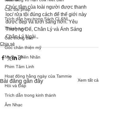
Chúc tâm của loài người được thanh 
Các bài pháp
lọc/ rửa tội đúng cách để thế giới này 
Trích dẫn hay trong Sách CL&NL
được đẹp và tươi sáng hơn. Yêu 
Thành tựu
Thượng Đế, Chân Lý và Ánh Sáng 
Chân Lý Ngài.,
Các thông báo
Chia sẻ
Góc chân thiện mỹ
Nhóm Thiên Nhãn
Phim Tâm Linh
Hoạt động hằng ngày của Tammie
Xem tất cả
Bài đăng gần đây
Hỏi và Đáp
Trích dẫn trong kinh thánh
Âm Nhạc