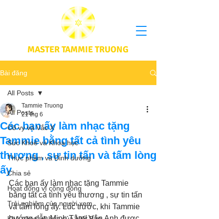
MASTER TAMMIE TRUONG
Bài đăng
All Posts
Tammie Truong
All Posts
21 thg 6
Các bạn ấy làm nhạc tặng
Cô vy và Vắc X
Tammie bằng tất cả tình yêu
Sức Khoẻ và Khoa học
thương , sự tin tấn và tấm lòng
Thực phầm và Dinh dưỡng
ấy
Chia sẻ
Các bạn ấy làm nhạc tặng Tammie 
Hoạt động vì cộng đồng
bằng tất cả tình yêu thương , sự tin tấn 
Trải nghiệm của người xem
và tấm lòng ấy. Lúc trước, khi Tammie 
hướng dẫn Minh Tâm/ Vân Anh được 
Khả năng vô hạn của Niết Bàn