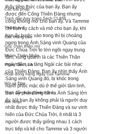
thấy tiềm thức của bạn ấy. Bạn ấy 
Các bài pháp
được đến Cổng Thiên Đàng nhưng 
Trích dẫn hay trong Sách CL&NL
cổng không mở cho bạn ấy. Và Tammie 
Thành tựu
chỉ bạn ấy cách và mở cho bạn ấy, khi 
bạn ấy bước vào trong thì bị choáng 
Các thông báo
ngợp trong Ánh Sáng vinh Quang của 
Góc chân thiện mỹ
Đức Chúa Trời to lớn ngồi ngay trung 
Nhóm Thiên Nhãn
tâm, xung quanh là các Thiên Thần 
ngày đêm ca tặng Ngài các bài nhạc 
Phim Tâm Linh
của Thiên Đàng. Bạn ấy nhìn thấy Ánh 
Hoạt động hằng ngày của Tammie
Sáng vinh Quang đó, bị khóc trong 
Hỏi và Đáp
hạnh phúc mặc dù ở thế giới tâm linh, 
Trích dẫn trong kinh thánh
Bạn ấy phải đứng rất xa Ánh Sáng lớn 
ấy. Và bạn ấy không phải là người duy 
Âm Nhạc
nhất được thấy Thiên Đàng và sự vinh 
hiển của Đức Chúa Trời, ít nhất là 3 
người được thấy giống nhau 1 cách 
trực tiếp và kể cho Tammie và 3 người 