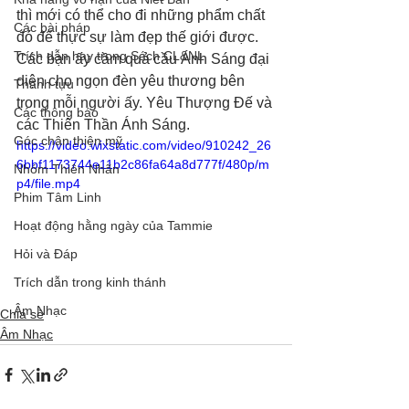
thì mới có thể cho đi những phẩm chất 
Các bài pháp
đó để thực sự làm đẹp thế giới được. 
Trích dẫn hay trong Sách CL&NL
Các bạn ấy cầm quả cầu Ánh Sáng đại 
diện cho ngọn đèn yêu thương bên 
Thành tựu
trong mỗi người ấy. Yêu Thượng Đế và 
Các thông báo
các Thiên Thần Ánh Sáng.
Góc chân thiện mỹ
https://video.wixstatic.com/video/910242_26
6bbf1173744e11b2c86fa64a8d777f/480p/m
Nhóm Thiên Nhãn
p4/file.mp4
Phim Tâm Linh
Hoạt động hằng ngày của Tammie
Hỏi và Đáp
Trích dẫn trong kinh thánh
Âm Nhạc
Chia sẻ
Âm Nhạc