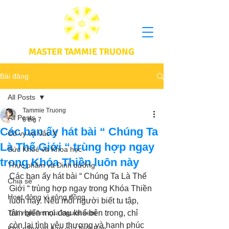
MASTER TAMMIE TRUONG
Bài đăng
All Posts
Tammie Truong
All Posts
6 thg 7
Các bạn ấy hát bài “ Chúng Ta
Cô vy và Vắc X
Là Thế Giới “ trùng hợp ngay
Sức Khoẻ và Khoa học
trong Khóa Thiền luôn này
Thực phầm và Dinh dưỡng
Các bạn ấy hát bài “ Chúng Ta Là Thế 
Chia sẻ
Giới “ trùng hợp ngay trong Khóa Thiền 
Hoạt động vì cộng đồng
luôn này. Nếu mỗi người biết tu tập, 
Trải nghiệm của người xem
tâm biến mọi đau khổ bên trong, chỉ 
còn lại tình yêu thương và hạnh phúc 
Khả năng vô hạn của Niết Bàn