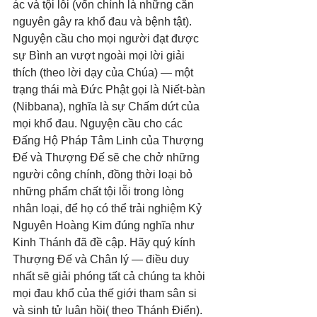
ác và tội lỗi (vốn chính là những căn 
nguyên gây ra khổ đau và bệnh tật). 
Nguyện cầu cho mọi người đạt được 
sự Bình an vượt ngoài mọi lời giải 
thích (theo lời dạy của Chúa) — một 
trạng thái mà Đức Phật gọi là Niết-bàn 
(Nibbana), nghĩa là sự Chấm dứt của 
mọi khổ đau. Nguyện cầu cho các 
Đấng Hộ Pháp Tâm Linh của Thượng 
Đế và Thượng Đế sẽ che chở những 
người công chính, đồng thời loại bỏ 
những phẩm chất tội lỗi trong lòng 
nhân loại, để họ có thể trải nghiệm Kỷ 
Nguyên Hoàng Kim đúng nghĩa như 
Kinh Thánh đã đề cập. Hãy quý kính 
Thượng Đế và Chân lý — điều duy 
nhất sẽ giải phóng tất cả chúng ta khỏi 
mọi đau khổ của thế giới tham sân si 
và sinh tử luân hồi( theo Thánh Điển). 