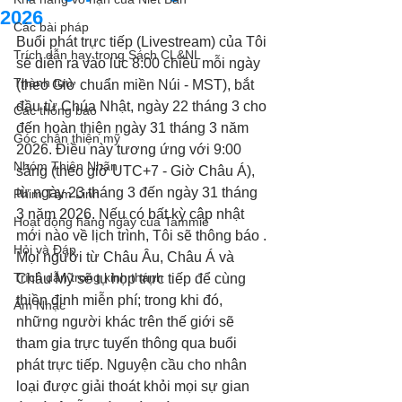
2026
Các bài pháp
Buổi phát trực tiếp (Livestream) của Tôi 
Trích dẫn hay trong Sách CL&NL
sẽ diễn ra vào lúc 8:00 chiều mỗi ngày 
Thành tựu
(theo Giờ chuẩn miền Núi - MST), bắt 
đầu từ Chúa Nhật, ngày 22 tháng 3 cho 
Các thông báo
đến hoàn thiện ngày 31 tháng 3 năm 
Góc chân thiện mỹ
2026. Điều này tương ứng với 9:00 
Nhóm Thiên Nhãn
sáng (theo giờ UTC+7 - Giờ Châu Á), 
từ ngày 23 tháng 3 đến ngày 31 tháng 
Phim Tâm Linh
3 năm 2026. Nếu có bất kỳ cập nhật 
Hoạt động hằng ngày của Tammie
mới nào về lịch trình, Tôi sẽ thông báo . 
Hỏi và Đáp
Mọi người từ Châu Âu, Châu Á và 
Trích dẫn trong kinh thánh
Châu Mỹ sẽ tụ họp trực tiếp để cùng 
thiền định miễn phí; trong khi đó, 
Âm Nhạc
những người khác trên thế giới sẽ 
tham gia trực tuyến thông qua buổi 
phát trực tiếp. Nguyện cầu cho nhân 
loại được giải thoát khỏi mọi sự gian 