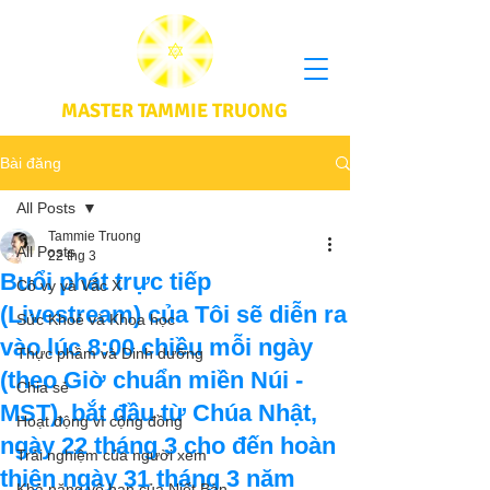
MASTER TAMMIE TRUONG
Bài đăng
All Posts
Tammie Truong
All Posts
22 thg 3
Buổi phát trực tiếp
Cô vy và Vắc X
(Livestream) của Tôi sẽ diễn ra
Sức Khoẻ và Khoa học
vào lúc 8:00 chiều mỗi ngày
Thực phầm và Dinh dưỡng
(theo Giờ chuẩn miền Núi -
Chia sẻ
MST), bắt đầu từ Chúa Nhật,
Hoạt động vì cộng đồng
ngày 22 tháng 3 cho đến hoàn
Trải nghiệm của người xem
thiện ngày 31 tháng 3 năm
Khả năng vô hạn của Niết Bàn