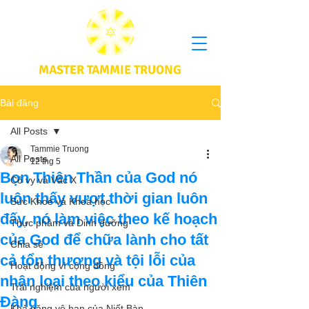
MASTER TAMMIE TRUONG
Bài đăng
All Posts
Tammie Truong
All Posts
12 thg 5
Bọn Thiên Thần của God nó
Cô vy và Vắc X
luôn thấy vượt thời gian luôn
Sức Khoẻ và Khoa học
đấy, nó làm việc theo kế hoạch
Thực phầm và Dinh dưỡng
của God để chữa lành cho tất
Chia sẻ
cả tổn thương và tội lỗi của
Hoạt động vì cộng đồng
nhân loại theo kiểu của Thiên
Trải nghiệm của người xem
Đàng
Khả năng vô hạn của Niết Bàn