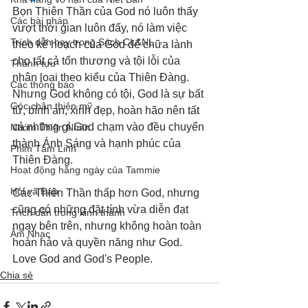
Bọn Thiên Thần của God nó luôn thấy 
Các bài pháp
vượt thời gian luôn đấy, nó làm việc 
Trích dẫn hay trong Sách CL&NL
theo kế hoạch của God để chữa lành 
cho tất cả tổn thương và tội lỗi của 
Thành tựu
nhân loại theo kiểu của Thiên Đàng. 
Các thông báo
Nhưng God không có tội, God là sự bất 
Góc chân thiện mỹ
tử, bình an, xinh đẹp, hoàn hão nên tất 
cả những gì God chạm vào đều chuyển 
Nhóm Thiên Nhãn
thành Ánh Sáng và hạnh phúc của 
Phim Tâm Linh
Thiên Đàng. 
Hoạt động hằng ngày của Tammie
Hỏi và Đáp
Các Thiên Thần thấp hơn God, nhưng 
cũng có những đặt tính vừa diễn đạt 
Trích dẫn trong kinh thánh
ngay bên trên, nhưng không hoàn toàn 
Âm Nhạc
hoàn hảo và quyền năng như God. 
Love God and God's People.
Chia sẻ