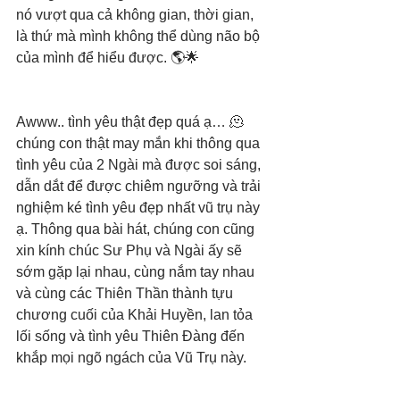
nó vượt qua cả không gian, thời gian, 
là thứ mà mình không thể dùng não bộ 
của mình để hiểu được. 🌎🌟
Awww.. tình yêu thật đẹp quá ạ… 🫠 
chúng con thật may mắn khi thông qua 
tình yêu của 2 Ngài mà được soi sáng, 
dẫn dắt để được chiêm ngưỡng và trải 
nghiệm ké tình yêu đẹp nhất vũ trụ này 
ạ. Thông qua bài hát, chúng con cũng 
xin kính chúc Sư Phụ và Ngài ấy sẽ 
sớm gặp lại nhau, cùng nắm tay nhau 
và cùng các Thiên Thần thành tựu 
chương cuối của Khải Huyền, lan tỏa 
lối sống và tình yêu Thiên Đàng đến 
khắp mọi ngõ ngách của Vũ Trụ này. 