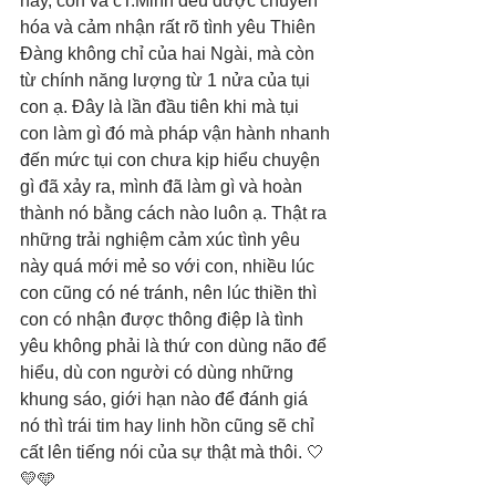
này, con và cT.Minh đều được chuyển 
hóa và cảm nhận rất rõ tình yêu Thiên 
Đàng không chỉ của hai Ngài, mà còn 
từ chính năng lượng từ 1 nửa của tụi 
con ạ. Đây là lần đầu tiên khi mà tụi 
con làm gì đó mà pháp vận hành nhanh 
đến mức tụi con chưa kịp hiểu chuyện 
gì đã xảy ra, mình đã làm gì và hoàn 
thành nó bằng cách nào luôn ạ. Thật ra 
những trải nghiệm cảm xúc tình yêu 
này quá mới mẻ so với con, nhiều lúc 
con cũng có né tránh, nên lúc thiền thì 
con có nhận được thông điệp là tình 
yêu không phải là thứ con dùng não để 
hiểu, dù con người có dùng những 
khung sáo, giới hạn nào để đánh giá 
nó thì trái tim hay linh hồn cũng sẽ chỉ 
cất lên tiếng nói của sự thật mà thôi. 🤍
💛🩵