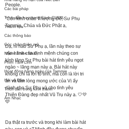
People. 
Các bài pháp
Trích dẫn hay trong Sách CL&NL
“Con kính chào Thượng Đế, Sư Phụ 
Tammie, Chúa và Đức Phật ạ,
Thành tựu
Các thông báo
Góc chân thiện mỹ
Dạ, ní hảo Sư Phụ ạ, lần này theo sự 
vận hành của định mệnh chúng con 
Nhóm Thiên Nhãn
kính tặng Sư Phụ bài hát tình yêu ngọt 
Phim Tâm Linh
ngào ~ lãng mạn này ạ. Bài hát này 
Hoạt động hằng ngày của Tammie
không chỉ là lời tỏ tình, mà còn là lời tri 
Hỏi và Đáp
ân và tấm lòng mong ước của Vị ấy 
dành cho Sư Phụ và cho tình yêu 
Trích dẫn trong kinh thánh
Thiên Đàng đẹp nhất Vũ Trụ này ạ. 🤍💛
Âm Nhạc
🩵
Dạ thật ra trước và trong khi làm bài hát 