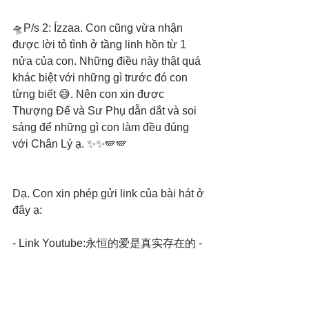
🛸P/s 2: Ízzaa. Con cũng vừa nhận 
được lời tỏ tình ở tầng linh hồn từ 1 
nửa của con. Những điều này thật quá 
khác biệt với những gì trước đó con 
từng biết 😅. Nên con xin được 
Thượng Đế và Sư Phụ dẫn dắt và soi 
sáng để những gì con làm đều đúng 
với Chân Lý ạ. ✨✨🪽🪽
Dạ. Con xin phép gửi link của bài hát ở 
đây ạ:
- Link Youtube:永恒的爱是真实存在的 - 
TÌNH YÊU VĨNH CỬU LÀ CÓ THẬT - 
Eternal Love Is Real 💛🤍