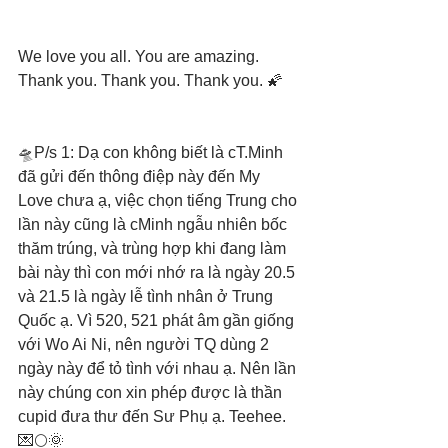
We love you all. You are amazing. 
Thank you. Thank you. Thank you. 🌠
🛸P/s 1: Dạ con không biết là cT.Minh 
đã gửi đến thông điệp này đến My 
Love chưa ạ, việc chọn tiếng Trung cho 
lần này cũng là cMinh ngẫu nhiên bốc 
thăm trúng, và trùng hợp khi đang làm 
bài này thì con mới nhớ ra là ngày 20.5 
và 21.5 là ngày lễ tình nhân ở Trung 
Quốc ạ. Vì 520, 521 phát âm gần giống 
với Wo Ai Ni, nên người TQ dùng 2 
ngày này để tỏ tình với nhau ạ. Nên lần 
này chúng con xin phép được là thần 
cupid đưa thư đến Sư Phụ ạ. Teehee. 
💌🌕🌞