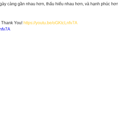
gày càng gần nhau hơn, thấu hiểu nhau hơn, và hạnh phúc hơn
 Thank You! 
https://youtu.be/oGKtcLnfv7A
Lnfv7A