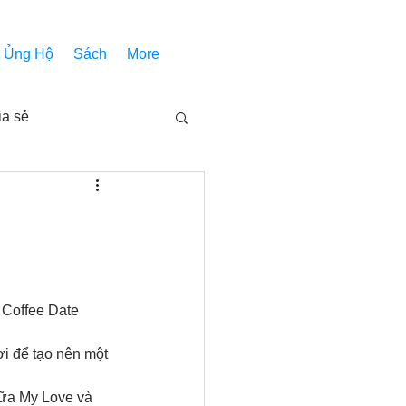
Ủng Hộ
Sách
More
ia sẻ
Các bài pháp
Nhóm Thiên Nhãn
 Coffee Date 
inh thánh
Âm Nhạc
ơi để tạo nên một 
iữa My Love và 