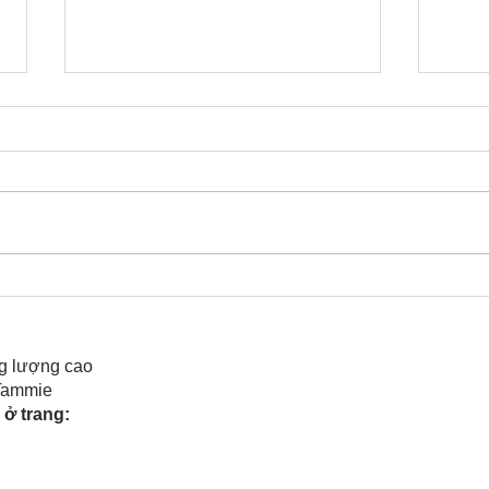
Cô Hoa Duong chia sẻ
Rele
của 
g lượng cao
 Tammie
ở trang: