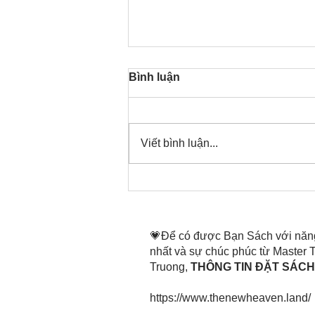
Bình luận
Viết bình luận...
Thời gian đó đang là bây
giờ, nên thanh lọc thân tâm
mình tin tấn
💗Để có được Bạn Sách với năn
nhất và sự chúc phúc từ Master
Truong,
THÔNG TIN ĐẶT SÁCH 
https://www.thenewheaven.land/