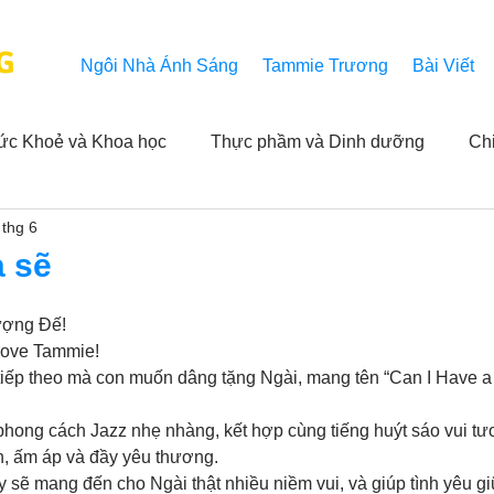
G
Ngôi Nhà Ánh Sáng
Tammie Trương
Bài Viết
ức Khoẻ và Khoa học
Thực phầm và Dinh dưỡng
Ch
 thg 6
ải nghiệm của người xem
Khả năng vô hạn của Niết Bàn
a sẽ
NL
Thành tựu
Các thông báo
Góc chân thiện mỹ
ượng Đế!
Love Tammie!
u tiếp theo mà con muốn dâng tặng Ngài, mang tên “Can I Have a
 hằng ngày của Tammie
Hỏi và Đáp
Trích dẫn trong k
 phong cách Jazz nhẹ nhàng, kết hợp cùng tiếng huýt sáo vui tư
n, ấm áp và đầy yêu thương.
y sẽ mang đến cho Ngài thật nhiều niềm vui, và giúp tình yêu g