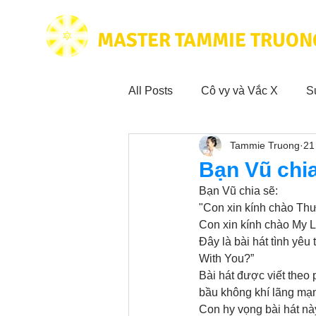
MASTER TAMMIE TRUON
All Posts
Cô vy và Vắc X
S
Tammie Truong
21
Hoạt động vì cộng đồng
Tr
Bạn Vũ chi
Bạn Vũ chia sẽ:
Trích dẫn hay trong Sách CL&
"Con xin kính chào Th
Con xin kính chào My 
Đây là bài hát tình yê
With You?”
Phim Tâm Linh
Hoạt động
Bài hát được viết theo
bầu không khí lãng mạ
Con hy vọng bài hát nà