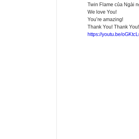
Twin Flame của Ngài n
We love You!
You’re amazing!
Thank You! Thank You!
https://youtu.be/oGKtc