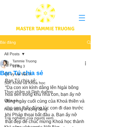
MASTER TAMMIE TRUONG
Bài đăng
All Posts
Tammie Truong
All Posts
31 thg 3
Bạn Tú chia sẻ
Cô vy và Vắc X
Bạn Tú chia sẻ: 
Sức Khoẻ và Khoa học
“Dạ con xin kính dâng lên Ngài bông 
Thực phầm và Dinh dưỡng
hoa sen trong khu nhà con, bạn ấy nở 
Chia sẻ
đúng ngày cuối cùng của Khoá thiền và 
cho con thấy đúng lúc con đi dạo trước 
Hoạt động vì cộng đồng
khi Pháp thoại bắt đầu ạ. Bạn ấy nở 
Trải nghiệm của người xem
thật đẹp để chúc mừng Khoá học thành 
Khả năng vô hạn của Niết Bàn