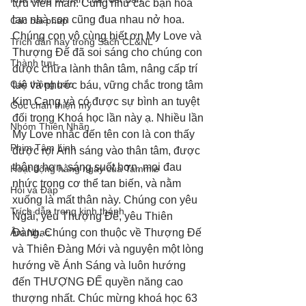
tựu viên mãn. Cũng như các bạn hoa 
lan nhà con cũng đua nhau nở hoa. 
Các bài pháp
Chúng con vô cùng biết ơn My Love và 
Trích dẫn hay trong Sách CL&NL
Thượng Đế đã soi sáng cho chúng con 
Thành tựu
được chữa lành thân tâm, nâng cấp trí 
Các thông báo
tuệ và phước báu, vững chắc trong tâm 
Kim Cang và có được sự bình an tuyệt 
Góc chân thiện mỹ
đối trong Khoá học lần này ạ. Nhiều lần 
Nhóm Thiên Nhãn
My Love nhắc đến tên con là con thấy 
Phim Tâm Linh
được rọi Ánh sáng vào thân tâm, được 
thông hơn, sáng suốt hơn, mọi đau 
Hoạt động hằng ngày của Tammie
nhức trong cơ thể tan biến, và nằm 
Hỏi và Đáp
xuống là mất thân này. Chúng con yêu 
Trích dẫn trong kinh thánh
Ngài, yêu Thượng Đế, yêu Thiên 
Âm Nhạc
Đàng. Chúng con thuộc về Thượng Đế 
và Thiên Đàng Mới và nguyện một lòng 
hướng về Ánh Sáng và luôn hướng 
đến THƯỢNG ĐẾ quyền năng cao 
thượng nhất. Chúc mừng khoá học 63 