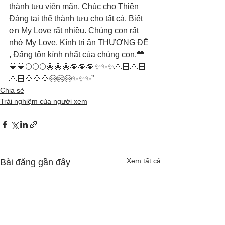
thành tựu viên mãn. Chúc cho Thiên 
Đàng tại thế thành tựu cho tất cả. Biết 
ơn My Love rất nhiều. Chúng con rất 
nhớ My Love. Kính tri ân THƯỢNG ĐẾ 
, Đấng tôn kính nhất của chúng con.💛
💛💛🌕🌕🌕🌼🌼🌼🪷🪷🪷✨✨✨🙏🏻🙏🏻
🙏🏻💎💎💎♾️♾️♾️✨✨✨”
Chia sẻ
Trải nghiệm của người xem
Xem tất cả
Bài đăng gần đây