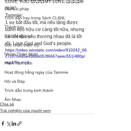
LOVE YOU 💞💞💞MY LOVE🥰🥰🥰🌺
🌺🌺”
Các bài pháp
Tammie: 
Trích dẫn hay trong Sách CL&NL
1 sự bắt đầu tốt, mà nếu tặng được 
Thành tựu
bánh kẹo hữu cơ càng tốt nữa, nhưng 
Các thông báo
có bắt đầu yêu thương nhau đã là tốt 
rồi. Love God and God’s people.
Góc chân thiện mỹ
https://video.wixstatic.com/video/910242_66
Nhóm Thiên Nhãn
c7c87b4a5e49bbb053f6667aeec551/480p/
mp4/file.mp4
Phim Tâm Linh
Hoạt động hằng ngày của Tammie
Hỏi và Đáp
Trích dẫn trong kinh thánh
Âm Nhạc
Chia sẻ
Trải nghiệm của người xem