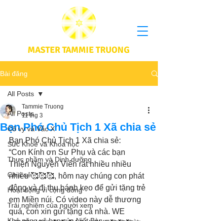
MASTER TAMMIE TRUONG
Bài đăng
All Posts
Tammie Truong
All Posts
11 thg 3
Bạn Phó Chủ Tịch 1 Xã chia sẻ
Cô vy và Vắc X
Bạn Phó Chủ Tịch 1 Xã chia sẻ: 
Sức Khoẻ và Khoa học
“Con Kính ơn Sư Phụ và các bạn 
Thực phầm và Dinh dưỡng
Thiện Nguyện Viên rất nhiều nhiều 
Chia sẻ
nhiều 🥰🥰🥰, hôm nay chúng con phát 
động và đi thu bánh kẹo để gửi tặng trẻ 
Hoạt động vì cộng đồng
em Miền núi. Có video này dễ thương 
Trải nghiệm của người xem
quá, con xin gửi tặng cả nhà. WE 
Khả năng vô hạn của Niết Bàn