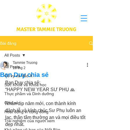
MASTER TAMMIE TRUONG
Bài đăng
All Posts
Tammie Truong
All Posts
18 thg 2
Bạn Duy chia sẻ
Cô vy và Vắc X
Bạn Duy chia sẻ: 
Sức Khoẻ và Khoa học
“HAPPY NEW YEAR SƯ PHỤ 🙏
Thực phầm và Dinh dưỡng
Chia sẻ
Nhân dịp năm mới, con thành kính 
đảnh lễ và kính chúc Sư Phụ luôn an 
Hoạt động vì cộng đồng
lạc, thân tâm thường an và mọi điều tốt 
Trải nghiệm của người xem
đẹp nhất.
Khả năng vô hạn của Niết Bàn