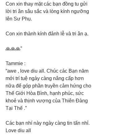
Con xin thay mặt các bạn đồng tu gửi 
lời tri ân sâu sắc và lòng kính ngưỡng 
lên Sư Phụ.
Con xin thành kính đảnh lễ và tri ân ạ.
🙏🙏🙏”
Tammie : 
“awe , love diu all. Chúc các Bạn năm 
mới trí tuệ ngày càng nâng cấp hơn 
nữa để góp phần truyền cảm hứng cho 
Thế Giới Hòa Bình, hạnh phúc, sức 
khoẻ và thịnh vượng của Thiên Đàng 
Tại Thế .”
Các bạn nhí này ngày càng tin tấn nhỉ. 
Love diu all 