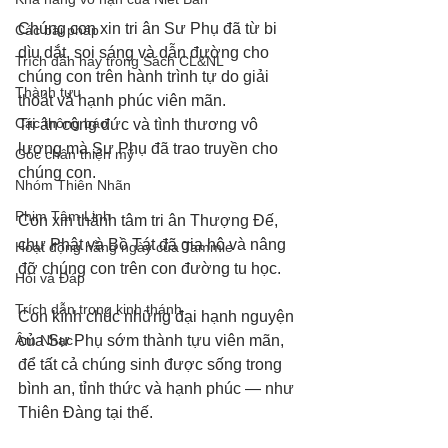
Chúng con xin tri ân Sư Phụ đã từ bi 
Các bài pháp
dìu dắt, soi sáng và dẫn đường cho 
Trích dẫn hay trong Sách CL&NL
chúng con trên hành trình tự do giải 
Thành tựu
thoát và hạnh phúc viên mãn.
Các thông báo
Tri ân công đức và tình thương vô 
lượng mà Sư Phụ đã trao truyền cho 
Góc chân thiện mỹ
chúng con.
Nhóm Thiên Nhãn
Phim Tâm Linh
Con xin thành tâm tri ân Thượng Đế, 
chư Phật và Bồ Tát đã gia hộ và nâng 
Hoạt động hằng ngày của Tammie
đỡ chúng con trên con đường tu học.
Hỏi và Đáp
Trích dẫn trong kinh thánh
Con kính chúc những đại hạnh nguyện 
Âm Nhạc
của Sư Phụ sớm thành tựu viên mãn,
để tất cả chúng sinh được sống trong 
bình an, tỉnh thức và hạnh phúc — như 
Thiên Đàng tại thế.