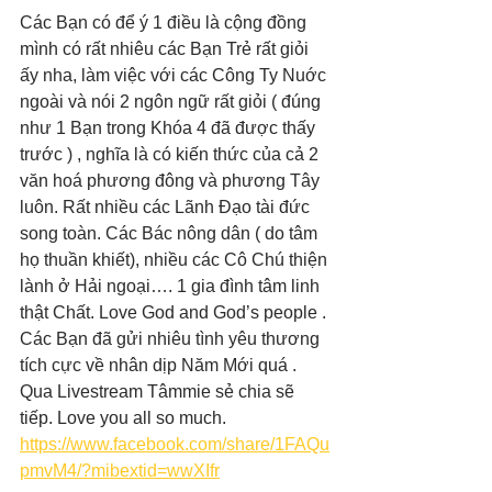
Các Bạn có để ý 1 điều là cộng đồng 
mình có rất nhiêu các Bạn Trẻ rất giỏi 
ấy nha, làm việc với các Công Ty Nuớc 
ngoài và nói 2 ngôn ngữ rất giỏi ( đúng 
như 1 Bạn trong Khóa 4 đã được thấy 
trước ) , nghĩa là có kiến thức của cả 2 
văn hoá phương đông và phương Tây 
luôn. Rất nhiều các Lãnh Đạo tài đức 
song toàn. Các Bác nông dân ( do tâm 
họ thuần khiết), nhiều các Cô Chú thiện 
lành ở Hải ngoại…. 1 gia đình tâm linh 
thật Chất. Love God and God’s people . 
Các Bạn đã gửi nhiêu tình yêu thương 
tích cực về nhân dịp Năm Mới quá . 
Qua Livestream Tâmmie sẻ chia sẽ 
tiếp. Love you all so much.
https://www.facebook.com/share/1FAQu
pmvM4/?mibextid=wwXIfr