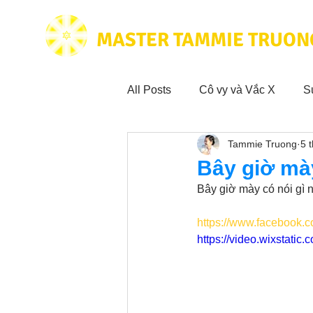
MASTER TAMMIE TRUON
All Posts
Cô vy và Vắc X
S
Tammie Truong
5 
Hoạt động vì cộng đồng
Tr
Bây giờ mày
Bây giờ mày có nói gì 
Trích dẫn hay trong Sách CL&
https://www.facebook.
https://video.wixstat
Phim Tâm Linh
Hoạt động