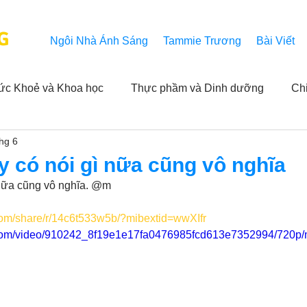
G
Ngôi Nhà Ánh Sáng
Tammie Trương
Bài Viết
ức Khoẻ và Khoa học
Thực phầm và Dinh dưỡng
Ch
thg 6
ải nghiệm của người xem
Khả năng vô hạn của Niết Bàn
 có nói gì nữa cũng vô nghĩa
nữa cũng vô nghĩa. @m 
NL
Thành tựu
Các thông báo
Góc chân thiện mỹ
com/share/r/14c6t533w5b/?mibextid=wwXIfr
ic.com/video/910242_8f19e1e17fa0476985fcd613e7352994/720p/
 hằng ngày của Tammie
Hỏi và Đáp
Trích dẫn trong k