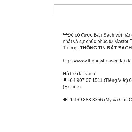
Thời gian đó đang là bây
giờ, nên thanh lọc thân tâm
mình tin tấn
💗Để có được Bạn Sách với năn
nhất và sự chúc phúc từ Master
Truong,
THÔNG TIN ĐẶT SÁCH 
https://www.thenewheaven.land/
​Hỗ trợ đặt sách:
💗+84 907 07 1511 (Tiếng Việt) 
(Hotline)
💗+1 469 888 3356 (Mỹ và Các 