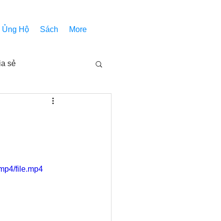
Ủng Hộ
Sách
More
ia sẻ
Các bài pháp
Nhóm Thiên Nhãn
mp4/file.mp4
inh thánh
Âm Nhạc