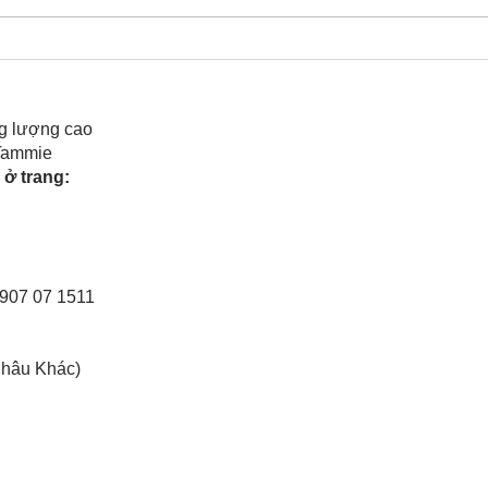
Cô Hoa Duong chia sẻ
Rele
của 
g lượng cao
 Tammie
ở trang:
0907 07 1511
Châu Khác)