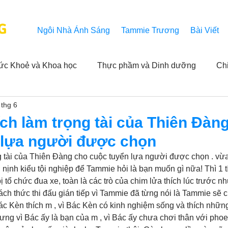
G
Ngôi Nhà Ánh Sáng
Tammie Trương
Bài Viết
ức Khoẻ và Khoa học
Thực phầm và Dinh dưỡng
Ch
 thg 6
ải nghiệm của người xem
Khả năng vô hạn của Niết Bàn
ch làm trọng tài của Thiên Đàn
 lựa người được chọn
NL
Thành tựu
Các thông báo
Góc chân thiện mỹ
g tài của Thiên Đàng cho cuộc tuyển lựa người được chọn . vừa
nịnh kiểu tội nghiệp để Tammie hỏi là bạn muốn gì nữa! Thì 1 tí
 tổ chức đua xe, toàn là các trò của chim lửa thích lúc trước như
 hằng ngày của Tammie
Hỏi và Đáp
Trích dẫn trong k
hách thức thi đấu gián tiếp vì Tammie đã từng nói là Tammie sẽ 
c Kèn thích m , vì Bác Kèn có kinh nghiệm sống và thích những 
ng vì Bác ấy là bạn của m , vì Bác ấy chưa chơi thân với pho