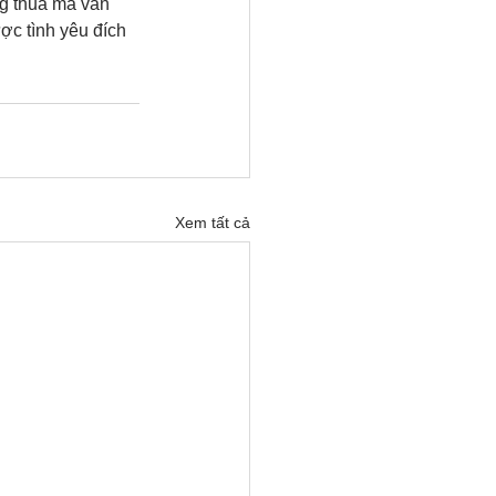
g thua mà vẫn 
c tình yêu đích 
Xem tất cả