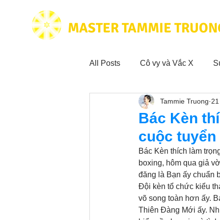
MASTER TAMMIE TRUON
All Posts
Cô vy và Vắc X
S
Tammie Truong
21
Hoạt động vì cộng đồng
Tr
Bác Kèn thí
cuộc tuyển
Trích dẫn hay trong Sách CL&
Bác Kèn thích làm trọn
boxing, hôm qua giả vờ 
đăng là Bạn ấy chuẩn bị
Phim Tâm Linh
Hoạt động
Đội kèn tổ chức kiểu t
võ song toàn hơn ấy. Bá
Thiên Đàng Mới ấy. Như