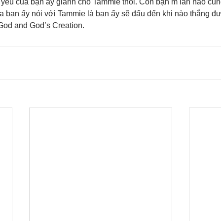
h yêu của bạn ấy giành cho Tammie thôi. Còn bạn m lần nào cũn
 bạn ấy nói với Tammie là bạn ấy sẽ đấu đến khi nào thắng đượ
 God and God’s Creation.