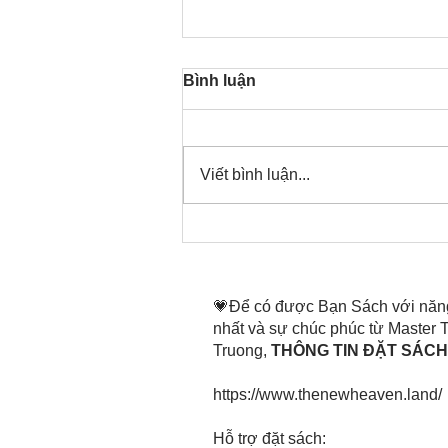
Bình luận
Viết bình luận...
Thời gian đó đang là bây
giờ, nên thanh lọc thân tâm
mình tin tấn
💗Để có được Bạn Sách với năn
nhất và sự chúc phúc từ Master
Truong,
THÔNG TIN ĐẶT SÁCH 
https://www.thenewheaven.land/
​Hỗ trợ đặt sách: