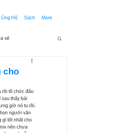
Ủng Hộ
Sách
More
ia sẻ
Các bài pháp
g cho
Nhóm Thiên Nhãn
 rồi tổ chức đấu 
 sau thấy bài 
ng giờ nó tu rồi. 
inh thánh
Âm Nhạc
chọn người văn 
gì tốt nhất cho 
enix nên chưa 