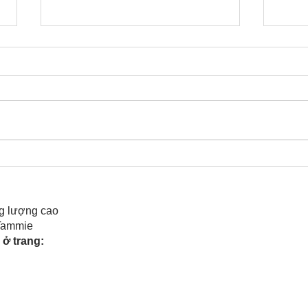
Cô Hoa Duong chia sẻ
Rele
của 
g lượng cao
 Tammie
ở trang: