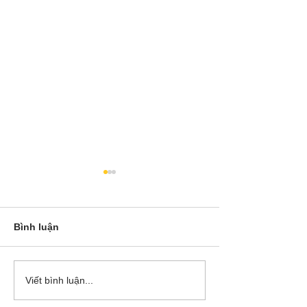
Bình luận
Cô Hoa Duong chia sẻ
Release các ba
Viết bình luận...
account của Bá