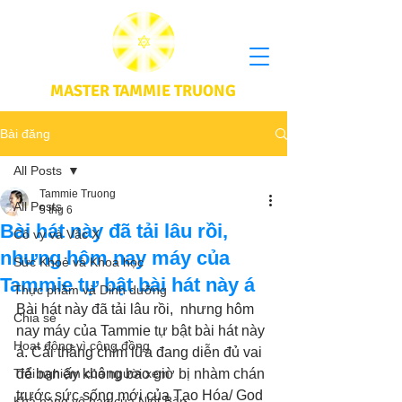
MASTER TAMMIE TRUONG
Bài đăng
All Posts
Tammie Truong
All Posts
5 thg 6
Bài hát này đã tải lâu rồi,
Cô vy và Vắc X
nhưng hôm nay máy của
Sức Khoẻ và Khoa học
Tammie tự bật bài hát này á
Thực phầm và Dinh dưỡng
Bài hát này đã tải lâu rồi,  nhưng hôm 
Chia sẻ
nay máy của Tammie tự bật bài hát này 
Hoạt động vì cộng đồng
á. Cái thằng chim lữa đang diễn đủ vai 
Trải nghiệm của người xem
để bạn ấy không bao giờ bị nhàm chán 
trước sức sống mới của Tạo Hóa/ God 
Khả năng vô hạn của Niết Bàn