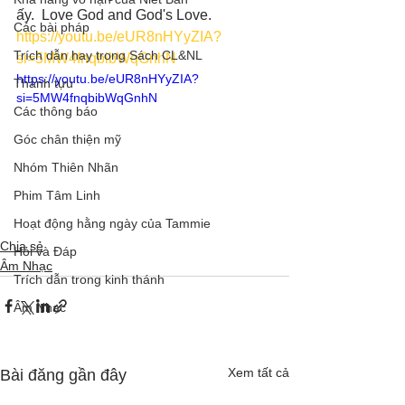
ấy.  Love God and God's Love. 
Các bài pháp
https://youtu.be/eUR8nHYyZIA?
Trích dẫn hay trong Sách CL&NL
si=5MW4fnqbibWqGnhN
https://youtu.be/eUR8nHYyZIA?
Thành tựu
si=5MW4fnqbibWqGnhN
Các thông báo
Góc chân thiện mỹ
Nhóm Thiên Nhãn
Phim Tâm Linh
Hoạt động hằng ngày của Tammie
Chia sẻ
Hỏi và Đáp
Âm Nhạc
Trích dẫn trong kinh thánh
Âm Nhạc
Xem tất cả
Bài đăng gần đây