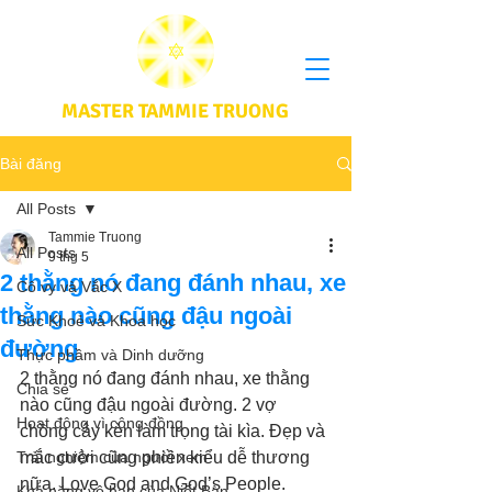
MASTER TAMMIE TRUONG
Bài đăng
All Posts
Tammie Truong
All Posts
9 thg 5
2 thằng nó đang đánh nhau, xe
Cô vy và Vắc X
thằng nào cũng đậu ngoài
Sức Khoẻ và Khoa học
đường
Thực phầm và Dinh dưỡng
2 thằng nó đang đánh nhau, xe thằng 
Chia sẻ
nào cũng đậu ngoài đường. 2 vợ 
Hoạt động vì cộng đồng
chồng cây kèn làm trọng tài kìa. Đẹp và 
Trải nghiệm của người xem
mắc cười cũng phiền kiểu dễ thương 
nữa. Love God and God’s People.
Khả năng vô hạn của Niết Bàn