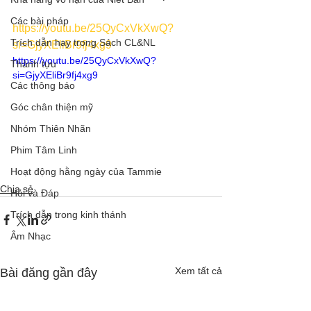
Các bài pháp
https://youtu.be/25QyCxVkXwQ?
Trích dẫn hay trong Sách CL&NL
si=GjyXEliBr9fj4xg9
https://youtu.be/25QyCxVkXwQ?
Thành tựu
si=GjyXEliBr9fj4xg9
Các thông báo
Góc chân thiện mỹ
Nhóm Thiên Nhãn
Phim Tâm Linh
Hoạt động hằng ngày của Tammie
Chia sẻ
Hỏi và Đáp
Trích dẫn trong kinh thánh
Âm Nhạc
Xem tất cả
Bài đăng gần đây