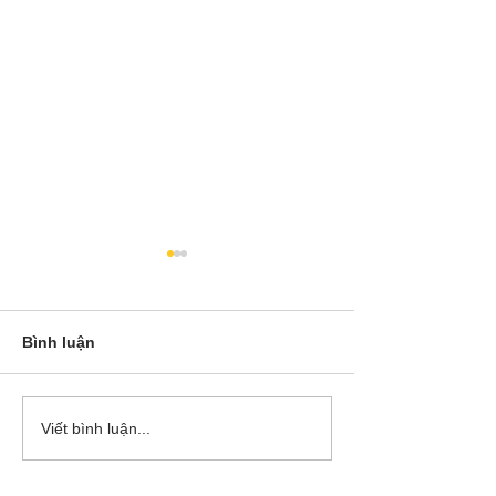
Bình luận
Cô Hoa Duong chia sẻ
Release các ba
Viết bình luận...
account của Bá