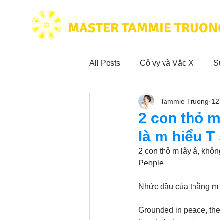
MASTER TAMMIE TRUON
All Posts
Cô vy và Vắc X
S
Tammie Truong
12
Hoạt động vì cộng đồng
Tr
2 con thỏ m
là m hiểu T 
Trích dẫn hay trong Sách CL&
2 con thỏ m lây á, khô
People. 
Phim Tâm Linh
Hoạt động
Nhức đầu của thằng m c
Grounded in peace, the 