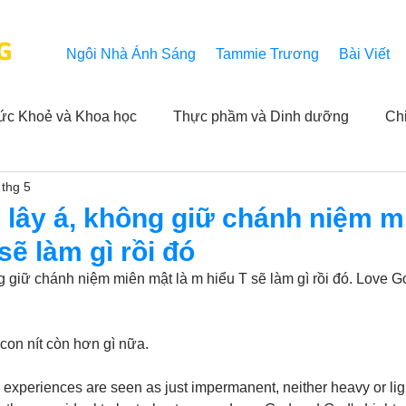
G
Ngôi Nhà Ánh Sáng
Tammie Trương
Bài Viết
ức Khoẻ và Khoa học
Thực phầm và Dinh dưỡng
Ch
 thg 5
ải nghiệm của người xem
Khả năng vô hạn của Niết Bàn
 lây á, không giữ chánh niệm m
sẽ làm gì rồi đó
NL
Thành tựu
Các thông báo
Góc chân thiện mỹ
ng giữ chánh niệm miên mật là m hiểu T sẽ làm gì rồi đó. Love 
 hằng ngày của Tammie
Hỏi và Đáp
Trích dẫn trong k
on nít còn hơn gì nữa. 
experiences are seen as just impermanent, neither heavy or ligh