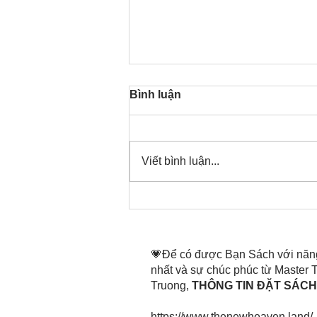
Bình luận
Viết bình luận...
Thời gian đó đang là bây
giờ, nên thanh lọc thân tâm
mình tin tấn
💗Để có được Bạn Sách với năn
nhất và sự chúc phúc từ Master
Truong,
THÔNG TIN ĐẶT SÁCH 
https://www.thenewheaven.land/