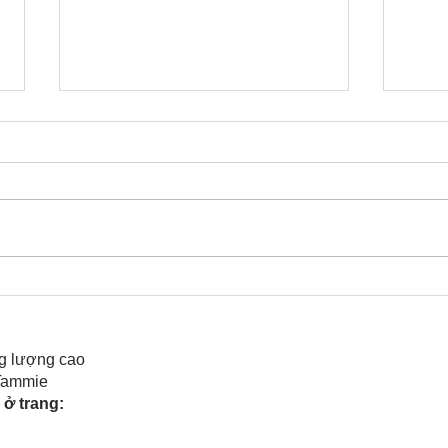
Cô Hoa Duong chia sẻ
Rele
của 
g lượng cao
 Tammie
ở trang: