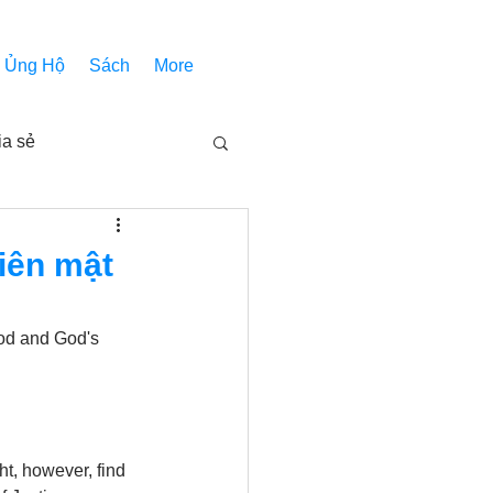
Ủng Hộ
Sách
More
ia sẻ
Các bài pháp
iên mật
Nhóm Thiên Nhãn
God and God's 
inh thánh
Âm Nhạc
t, however, find 