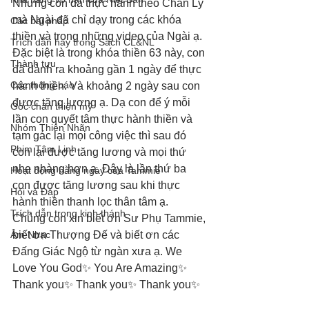
Nhưng con đã thực hành theo Chân Lý 
mà Ngài đã chỉ dạy trong các khóa 
Các bài pháp
thiền và trong những video của Ngài ạ. 
Trích dẫn hay trong Sách CL&NL
Đặc biệt là trong khóa thiền 63 này, con 
Thành tựu
đã dành ra khoảng gần 1 ngày để thực 
Các thông báo
hành thiền. Và khoảng 2 ngày sau con 
được tăng lương ạ. Dạ con để ý mỗi 
Góc chân thiện mỹ
lần con quyết tâm thực hành thiền và 
Nhóm Thiên Nhãn
tạm gác lại mọi công việc thì sau đó 
Phim Tâm Linh
con lại được tăng lương và mọi thứ 
nhẹ nhàng hơn ạ. Đây là lần thứ ba 
Hoạt động hằng ngày của Tammie
con được tăng lương sau khi thực 
Hỏi và Đáp
hành thiền thanh lọc thân tâm ạ.
Trích dẫn trong kinh thánh
Chúng con xin biết ơn Sư Phụ Tammie, 
Âm Nhạc
biết ơn Thượng Đế và biết ơn các 
Đấng Giác Ngộ từ ngàn xưa ạ. We 
Love You God✨ You Are Amazing✨ 
Thank you✨ Thank you✨ Thank you✨