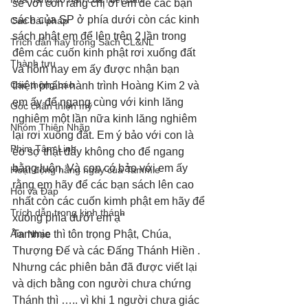
sẻ với con rằng chị ơi em để các bạn 
sách của SP ở phía dưới còn các kinh 
Các bài pháp
sách phật em để lên trên 2 lần trong 
Trích dẫn hay trong Sách CL&NL
đêm các cuốn kinh phật rơi xuống đất 
Thành tựu
và hôm nay em ấy được nhận bạn 
Các thông báo
thiện phẩm hành trình Hoàng Kim 2 và 
em ấy để ngang cùng với kinh lăng 
Góc chân thiện mỹ
nghiêm một lần nữa kinh lăng nghiêm 
Nhóm Thiên Nhãn
lại rơi xuống đất. Em ý bảo với con là 
Phim Tâm Linh
èo sợ thật đấy không cho để ngang 
bằng luôn. Và con có bảo với em ấy 
Hoạt động hằng ngày của Tammie
rằng em hãy để các bạn sách lên cao 
Hỏi và Đáp
nhất còn các cuốn kimh phật em hãy để 
Trích dẫn trong kinh thánh
xuóng phía dưới em ạ”
Âm Nhạc
Tammie thì tôn trọng Phật, Chúa, 
Thượng Đế và các Đấng Thánh Hiền . 
Nhưng các phiên bản đã được viết lại 
và dịch bằng con người chưa chứng 
Thánh thì ….. vì khi 1 người chưa giác 