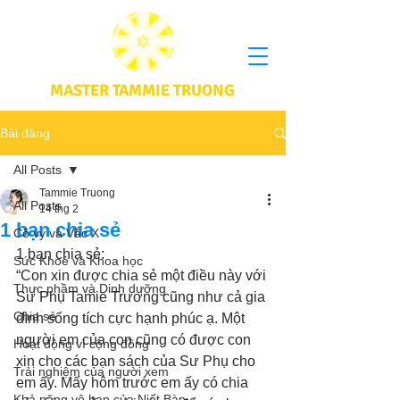
MASTER TAMMIE TRUONG
Bài đăng
All Posts
Tammie Truong
All Posts
14 thg 2
1 bạn chia sẻ
Cô vy và Vắc X
1 bạn chia sẻ: 
Sức Khoẻ và Khoa học
“Con xin được chia sẻ một điều này với 
Thực phầm và Dinh dưỡng
Sư Phụ Tamie Trương cũng như cả gia 
Chia sẻ
đình sống tích cực hạnh phúc ạ. Một 
người em của con cũng có được con 
Hoạt động vì cộng đồng
xin cho các bạn sách của Sư Phụ cho 
Trải nghiệm của người xem
em ấy. Mấy hôm trước em ấy có chia 
Khả năng vô hạn của Niết Bàn