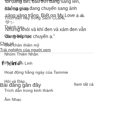
tối đang tan, bầu trời đang sáng lên, 
không gian đang chuyển sang ánh 
Các bài pháp
sáng vàng trắng. Biết ơn My Love ạ 🙏
Trích dẫn hay trong Sách CL&NL
💛✨
Thành tựu
Nhưng khói và khí đen và xám đen vẫn 
Các thông báo
đang tiếp tục chuyển ạ."
Chia sẻ
Góc chân thiện mỹ
Trải nghiệm của người xem
Nhóm Thiên Nhãn
Phim Tâm Linh
Hoạt động hằng ngày của Tammie
Hỏi và Đáp
Xem tất cả
Bài đăng gần đây
Trích dẫn trong kinh thánh
Âm Nhạc