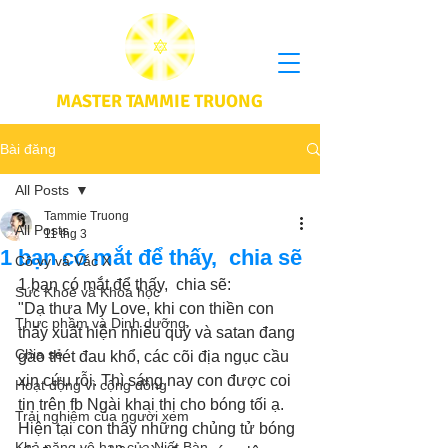
MASTER TAMMIE TRUONG
Bài đăng
All Posts
Tammie Truong
All Posts
11 thg 3
1 bạn có mắt để thấy, chia sẽ
Cô vy và Vắc X
1 bạn có mắt để thấy,  chia sẽ:
Sức Khoẻ và Khoa học
"Dạ thưa My Love, khi con thiền con 
Thực phầm và Dinh dưỡng
thấy xuất hiện nhiều quỷ và satan đang 
Chia sẻ
gào thét đau khổ, các cõi địa ngục cầu 
xin cứu rỗi. Thì sáng nay con được coi 
Hoạt động vì cộng đồng
tin trên fb Ngài khai thị cho bóng tối ạ. 
Trải nghiệm của người xem
Hiện tại con thấy những chủng tử bóng 
Khả năng vô hạn của Niết Bàn