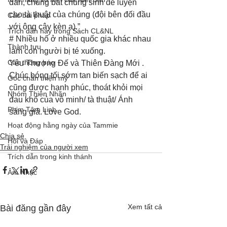
dần, chúng bắt chúng sinh để luyện 
cho tà thuật của chúng (đội bên đối đầu 
Các bài pháp
với ông cây kèn ạ).”
Trích dẫn hay trong Sách CL&NL
# Nhiều hố ở nhiều quốc gia khác nhau 
Thành tựu
làm con người bị té xuống. 
Các thông báo
Yêu Thượng Đế và Thiên Đàng Mới . 
Chúc bóng tối sớm tan biến sạch để ai 
Góc chân thiện mỹ
cũng được hạnh phúc, thoát khỏi mọi 
Nhóm Thiên Nhãn
đau khổ của vô minh/ tà thuật/ Ánh 
Phim Tâm Linh
sáng giả. Love God.
Hoạt động hằng ngày của Tammie
Chia sẻ
Hỏi và Đáp
Trải nghiệm của người xem
Trích dẫn trong kinh thánh
Âm Nhạc
Xem tất cả
Bài đăng gần đây