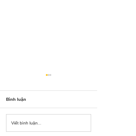
Bình luận
Cô Hoa Duong chia sẻ
Release các ba
Viết bình luận...
account của Bá