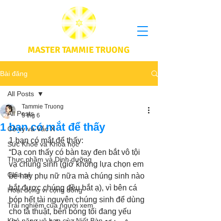
MASTER TAMMIE TRUONG
Bài đăng
All Posts
Tammie Truong
All Posts
5 thg 6
1 bạn có mắt để thấy
Cô vy và Vắc X
1 bạn có mắt để thấy:
Sức Khoẻ và Khoa học
“Dạ con thấy có bàn tay đen bắt vô tội 
Thực phầm và Dinh dưỡng
vạ chúng sinh (giờ không lựa chọn em 
Chia sẻ
bé hay phụ nữ nữa mà chúng sinh nào 
bắt được chúng đều bắt ạ), vì bên cá 
Hoạt động vì cộng đồng
bóp hết tài nguyên chúng sinh để dùng 
Trải nghiệm của người xem
cho tà thuật, bên bóng tối đang yếu 
Khả năng vô hạn của Niết Bàn