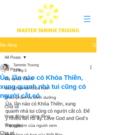
MASTER TAMMIE TRUONG
Bài đăng
All Posts
Tammie Truong
All Posts
22 thg 3
Ủa, lần nào có Khóa Thiền,
Cô vy và Vắc X
xung quanh nhà tui cũng có
Sức Khoẻ và Khoa học
người cắt cỏ
Thực phầm và Dinh dưỡng
Ủa, lần nào có Khóa Thiền, xung 
Chia sẻ
quanh nhà tui cũng có người cắt cỏ. Để 
Hoạt động vì cộng đồng
ý nhiều lần rồi ấy. Love God and God’s 
Trải nghiệm của người xem
People.
Chia sẻ
Khả năng vô hạn của Niết Bàn