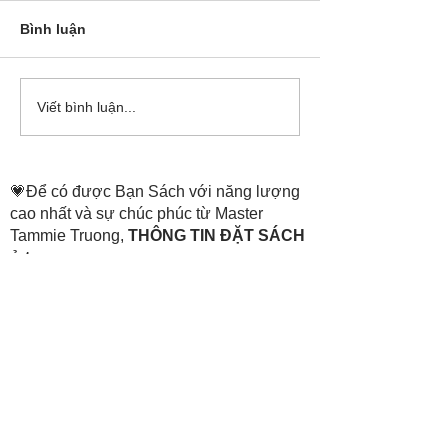
Bình luận
Cô Hoa Duong chia sẻ
Release các ba
Viết bình luận...
account của Bá
💗Để có được Bạn Sách với năng lượng
cao nhất và sự chúc phúc từ Master
Tammie Truong,
THÔNG TIN ĐẶT SÁCH
ở trang:
https://www.thenewheaven.land/
​Hỗ trợ đặt sách:
💗+84
907 07 1511
(Tiếng Việt)
0907 07
1511
(Hotline)
💗+1
469 888 3356
(Mỹ và Các Châu