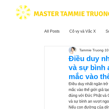
MASTER TAMMIE TRUON
All Posts
Cô vy và Vắc X
S
Tammie Truong
10
Hoạt động vì cộng đồng
Tr
Điều duy nh
và sự bình 
Trích dẫn hay trong Sách CL&
mắc vào thế
Điều duy nhất ngăn trở 
Phim Tâm Linh
mắc vào thế giới giả t
Hoạt động
đúng với Đức Phật và C
và sự bình an vượt ngoà
Nếu con đường của dín