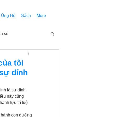
Ủng Hộ
Sách
More
ia sẻ
Các bài pháp
của tôi
 sự dính
Nhóm Thiên Nhãn
ính là sự dính 
iều này cũng 
inh thánh
Âm Nhạc
ành tựu trí tuệ 
c hành con đường 