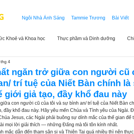
G
Ngôi Nhà Ánh Sáng
Tammie Trương
Bài Viết
ức Khoẻ và Khoa học
Thực phầm và Dinh dưỡng
Ch
 thg 4
ải nghiệm của người xem
Khả năng vô hạn của Niết Bàn
ất ngăn trở giữa con người cũ 
an/ trí tuệ của Niết Bàn chính là
NL
Thành tựu
Các thông báo
Góc chân thiện mỹ
 giới giả tạo, đầy khổ đau này
giữa con người cũ của tôi và sự bình an/ trí tuệ của Niết Bàn ch
ạo, đầy khổ đau này. Hãy yêu mến Chúa và Tình yêu của Ngài. Đ
 hằng ngày của Tammie
Hỏi và Đáp
Trích dẫn trong k
húa Jesus, các Ngài phải buông sự dính mắc của thế gian để th
i mọi lời giải thích — những Đấng mà tôi tôn kính nhất.
h mắc dẫn đến tham sân si và Thiên Tai quá nhiều thì nên thự