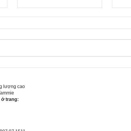
Cô Hoa Duong chia sẻ
Rele
của 
g lượng cao
 Tammie
ở trang: