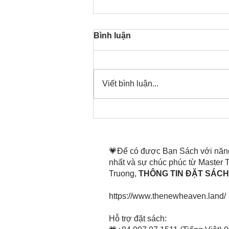
Bình luận
Viết bình luận...
Thời gian đó đang là bây
giờ, nên thanh lọc thân tâm
mình tin tấn
💗Để có được Bạn Sách với năn
nhất và sự chúc phúc từ Master
Truong,
THÔNG TIN ĐẶT SÁCH 
https://www.thenewheaven.land/
​Hỗ trợ đặt sách: