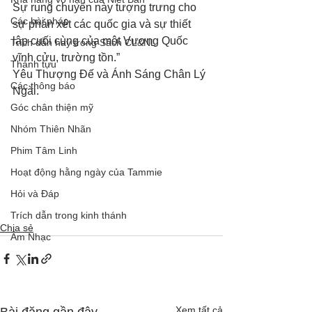
Sự rung chuyển này tượng trưng cho 
Các bài pháp
sự phán xét các quốc gia và sự thiết 
lập cuối cùng của một Vương Quốc 
Trích dẫn hay trong Sách CL&NL
vĩnh cửu, trường tồn.”
Thành tựu
Yêu Thượng Đế và Ánh Sáng Chân Lý 
Các thông báo
Ngài.
Góc chân thiện mỹ
Nhóm Thiên Nhãn
Phim Tâm Linh
Hoạt động hằng ngày của Tammie
Hỏi và Đáp
Trích dẫn trong kinh thánh
Chia sẻ
Âm Nhạc
Xem tất cả
Bài đăng gần đây