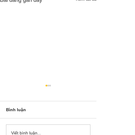
Bình luận
Cô Hoa Duong chia sẻ
Release các ba
Viết bình luận...