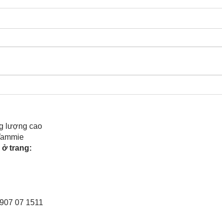
Cô Hoa Duong chia sẻ
Rele
của 
g lượng cao
 Tammie
ở trang:
0907 07 1511