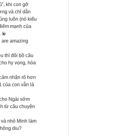
”, khi con gỡ 
ờng và chỉ dẫn 
ng luôn (nó kiểu 
điểm mạnh của 
. 💫
u are amazing 
u thì đôi bồ câu 
cho hy vọng, hòa 
 cảm nhận rõ hơn 
 của con vẫn là 
 cho Ngài sớm 
h từ câu chuyện 
 và nhỏ Minh làm 
 không diu?