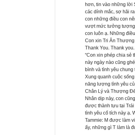
hơn, tin vào những lời 
các dính mắc, sợ hãi r
con những điều con nên
vượt mức tưởng tượng 
con luôn ạ. Những điều
Con xin Tri Ân Thượng 
Thank You. Thank you.
“Con xin phép chia sẻ t
này ngày nào cũng ghé 
bình và tình yêu chung 
Xung quanh cuộc sống c
năng lượng tình yêu củ
Chân Lý và Thượng Đế 
Nhân dịp này, con cũn
được thành tựu tại Tr
tình yêu cổ tích này ạ. 
Tammie: M được làm vi
ấy, những gì T làm là đ