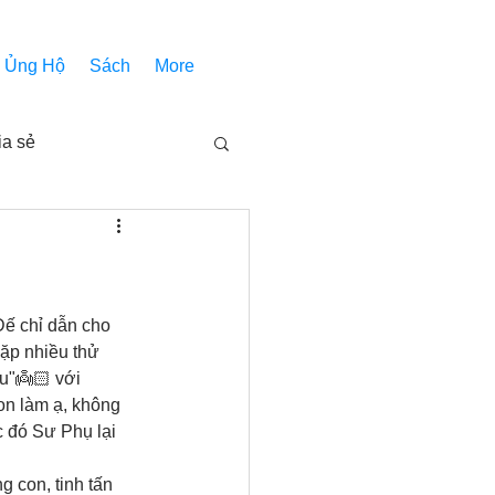
Ủng Hộ
Sách
More
ia sẻ
Các bài pháp
Nhóm Thiên Nhãn
Đế chỉ dẫn cho 
gặp nhiều thử 
u"👼🏻 với 
on làm ạ, không 
inh thánh
Âm Nhạc
c đó Sư Phụ lại 
 con, tinh tấn 