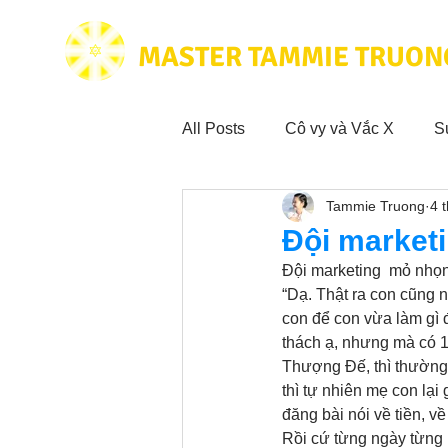
MASTER TAMMIE TRUON
All Posts
Cô vy và Vắc X
S
Tammie Truong
4 
Hoạt động vì cộng đồng
Tr
Đội market
Đội marketing  mỏ nhọn
Trích dẫn hay trong Sách CL&
“Dạ. Thật ra con cũng n
con để con vừa làm gì đ
thách ạ, nhưng mà có 1 
Thượng Đế, thì thường 
Phim Tâm Linh
Hoạt động
thì tự nhiên mẹ con lại 
đăng bài nói về tiền, v
Rồi cứ từng ngày từng 