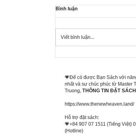
Bình luận
Viết bình luận...
Thời gian đó đang là bây
giờ, nên thanh lọc thân tâm
mình tin tấn
💗Để có được Bạn Sách với năn
nhất và sự chúc phúc từ Master
Truong,
THÔNG TIN ĐẶT SÁCH 
https://www.thenewheaven.land/
​Hỗ trợ đặt sách:
💗+84 907 07 1511 (Tiếng Việt) 
(Hotline)