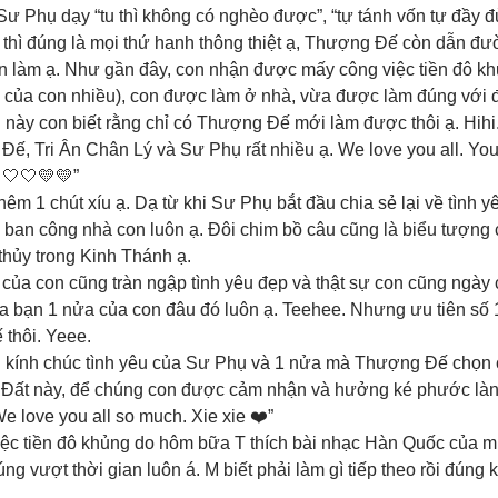
Sư Phụ dạy “tu thì không có nghèo được”, “tự tánh vốn tự đầy đủ
a thì đúng là mọi thứ hanh thông thiệt ạ, Thượng Đế còn dẫn đư
 làm ạ. Như gần đây, con nhận được mấy công việc tiền đô khủ
của con nhiều), con được làm ở nhà, vừa được làm đúng với 
 này con biết rằng chỉ có Thượng Đế mới làm được thôi ạ. Hihi
Đế, Tri Ân Chân Lý và Sư Phụ rất nhiều ạ. We love you all. Yo
 🤍🤍💛💛”
hêm 1 chút xíu ạ. Dạ từ khi Sư Phụ bắt đầu chia sẻ lại về tình yê
ban công nhà con luôn ạ. Đôi chim bồ câu cũng là biểu tượng 
thủy trong Kinh Thánh ạ.
ủa con cũng tràn ngập tình yêu đẹp và thật sự con cũng ngày
a bạn 1 nửa của con đâu đó luôn ạ. Teehee. Nhưng ưu tiên số 1
thôi. Yeee.
g kính chúc tình yêu của Sư Phụ và 1 nửa mà Thượng Đế chọn
ái Đất này, để chúng con được cảm nhận và hưởng ké phước làn
We love you all so much. Xie xie ❤️”
ệc tiền đô khủng do hôm bữa T thích bài nhạc Hàn Quốc của m
úng vượt thời gian luôn á. M biết phải làm gì tiếp theo rồi đúng