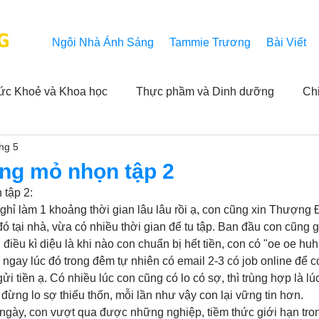
G
Ngôi Nhà Ánh Sáng
Tammie Trương
Bài Viết
ức Khoẻ và Khoa học
Thực phầm và Dinh dưỡng
Ch
thg 5
ải nghiệm của người xem
Khả năng vô hạn của Niết Bàn
ing mỏ nhọn tập 2
 tập 2:
NL
Thành tựu
Các thông báo
Góc chân thiện mỹ
ghỉ làm 1 khoảng thời gian lâu lâu rồi ạ, con cũng xin Thượng 
ó tại nhà, vừa có nhiều thời gian để tu tập. Ban đầu con cũng 
điều kì diệu là khi nào con chuẩn bị hết tiền, con có "oe oe huh
ngay lúc đó trong đêm tự nhiên có email 2-3 có job online để c
 hằng ngày của Tammie
Hỏi và Đáp
Trích dẫn trong k
gửi tiền ạ. Có nhiều lúc con cũng có lo có sợ, thì trùng hợp là lú
ề đừng lo sợ thiếu thốn, mỗi lần như vậy con lại vững tin hơn. 
ngày, con vượt qua được những nghiệp, tiềm thức giới hạn trong