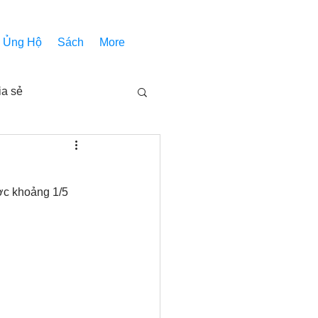
Ủng Hộ
Sách
More
ia sẻ
Các bài pháp
c khoảng 1/5 
Nhóm Thiên Nhãn
inh thánh
Âm Nhạc