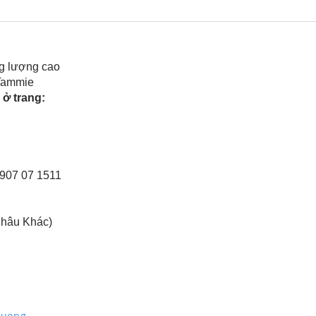
Rele
của 
g lượng cao
 Tammie
ở trang:
0907 07 1511
Châu Khác)
Truong