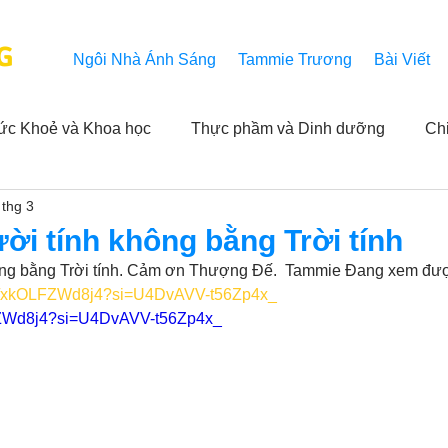
G
Ngôi Nhà Ánh Sáng
Tammie Trương
Bài Viết
ức Khoẻ và Khoa học
Thực phầm và Dinh dưỡng
Ch
 thg 3
ải nghiệm của người xem
Khả năng vô hạn của Niết Bàn
ời tính không bằng Trời tính
ông bằng Trời tính. Cảm ơn Thượng Đế.  Tammie Đang xem đượ
NL
Thành tựu
Các thông báo
Góc chân thiện mỹ
.be/xkOLFZWd8j4?si=U4DvAVV-t56Zp4x_
LFZWd8j4?si=U4DvAVV-t56Zp4x_
 hằng ngày của Tammie
Hỏi và Đáp
Trích dẫn trong k