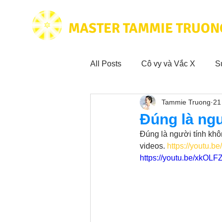
MASTER TAMMIE TRUON
All Posts
Cô vy và Vắc X
S
Tammie Truong
21
Hoạt động vì cộng đồng
Tr
Đúng là ngư
Đúng là người tính kh
Trích dẫn hay trong Sách CL&
videos. 
https://youtu
https://youtu.be/xkO
Phim Tâm Linh
Hoạt động