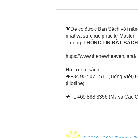
Thời gian đó đang là bây
giờ, nên thanh lọc thân tâm
mình tin tấn
💗Để có được Bạn Sách với năn
nhất và sự chúc phúc từ Master
Truong,
THÔNG TIN ĐẶT SÁCH 
https://www.thenewheaven.land/
​Hỗ trợ đặt sách:
💗+84 907 07 1511 (Tiếng Việt) 
(Hotline)
💗+1 469 888 3356 (Mỹ và Các 
@ 2020 - 2024 Tammie 