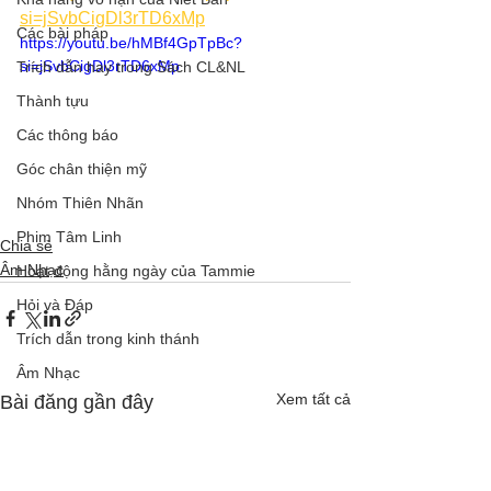
si=jSvbCigDl3rTD6xMp
Các bài pháp
https://youtu.be/hMBf4GpTpBc?
si=jSvbCigDl3rTD6xMp
Trích dẫn hay trong Sách CL&NL
Thành tựu
Các thông báo
Góc chân thiện mỹ
Nhóm Thiên Nhãn
Phim Tâm Linh
Chia sẻ
Âm Nhạc
Hoạt động hằng ngày của Tammie
Hỏi và Đáp
Trích dẫn trong kinh thánh
Âm Nhạc
Xem tất cả
Bài đăng gần đây