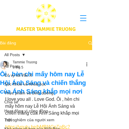
MASTER TAMMIE TRUONG
Bài đăng
All Posts
Tammie Truong
All Posts
3 thg 5
Ôi , hèn chi mấy hôm nay Lễ
Cô vy và Vắc X
Hội Ánh Sáng và chiến thắng
Sức Khoẻ và Khoa học
của Ánh Sáng khắp mọi nơi
Thực phầm và Dinh dưỡng
I love you all . Love God. Ôi , hèn chi 
Chia sẻ
mấy hôm nay Lễ Hội Ánh Sáng và 
Hoạt động vì cộng đồng
chiến thắng của Ánh Sáng khắp mọi 
Trải nghiệm của người xem
nơi . 
https://youtu.be/hMBf4GpTpBc?
Khả năng vô hạn của Niết Bàn